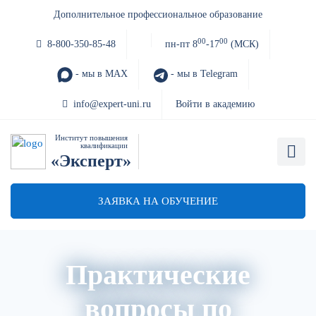
Дополнительное профессиональное образование
00
00
8-800-350-85-48
пн-пт 8
-17
(МСК)
- мы в MAX
- мы в Telegram
info@expert-uni.ru
Войти в академию
Институт повышения
квалификации
«Эксперт»
ЗАЯВКА НА ОБУЧЕНИЕ
Практические
вопросы по