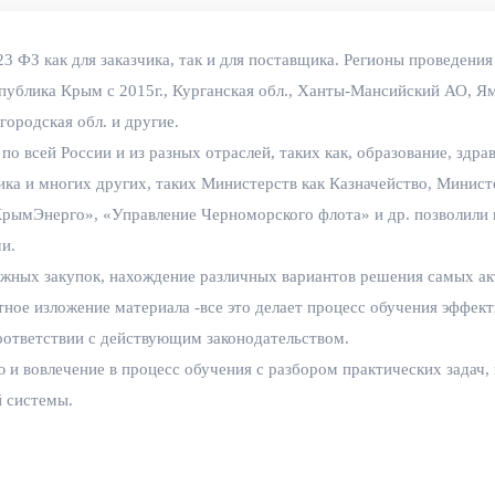
3 ФЗ как для заказчика, так и для поставщика. Регионы проведения 
публика Крым с 2015г., Курганская обл., Ханты-Мансийский АО, Я
городская обл. и другие.
 по всей России и из разных отраслей, таких как, образование, зд
мика и многих других, таких Министерств как Казначейство, Минис
рымЭнерго», «Управление Черноморского флота» и др. позволили 
и.
ожных закупок, нахождение различных вариантов решения самых а
тное изложение материала -все это делает процесс обучения эффек
оответствии с действующим законодательством.
и вовлечение в процесс обучения с разбором практических задач,
 системы.