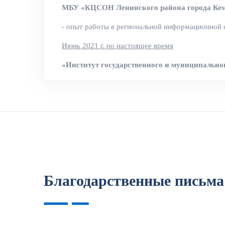
МБУ «КЦСОН Ленинского района города Кем
- опыт работы
в
региональной информационной си
Июнь 2021 г. по настоящее время
«Институт государственного и муниципальног
С 2017 г. по настоящее время
ЧУ ДПО «Институт повышения квалификаци
- проведение онлайн-курсов по направлению "П
разбор конкретных ситуаций, возникающих в раб
- проведение обучения по направлениям:
«Контрактная система в сфере закупок товаро
Благодарственные письма
«Организация и управление закупочной деятел
Январь 2017 г. - сентябрь 2017 г.