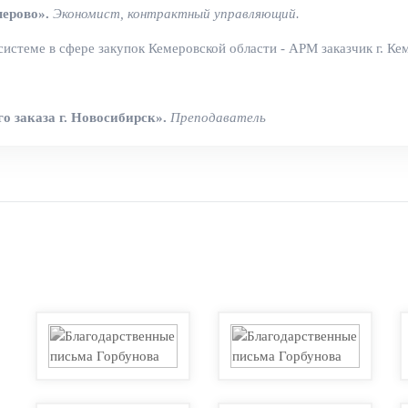
ерово».
Экономист, контрактный управляющий.
стеме в сфере закупок Кемеровской области - АРМ заказчик г. Ке
о заказа г. Новосибирск».
Преподаватель
и «Эксперт».
Ведущий преподаватель
редупреждение коррупции в организациях": обзор актуальных изме
оте клиентов, ответы на вопросы.
в, работ и услуг для обеспечения государственных и муниципальны
ьностью в рамках Закона от 18.07.2011 № 223-ФЗ».