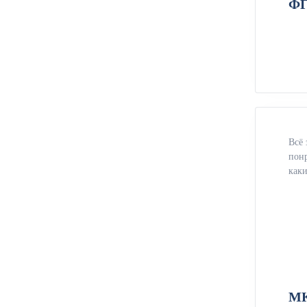
ФГ
Всё 
понр
каки
МК