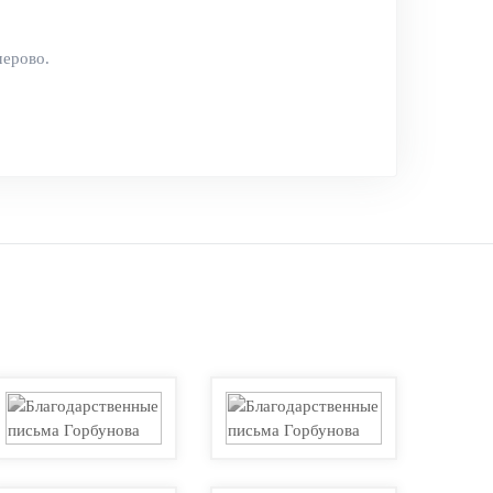
мерово.
нений, пошаговая инструкция по их применению,
х нужд».