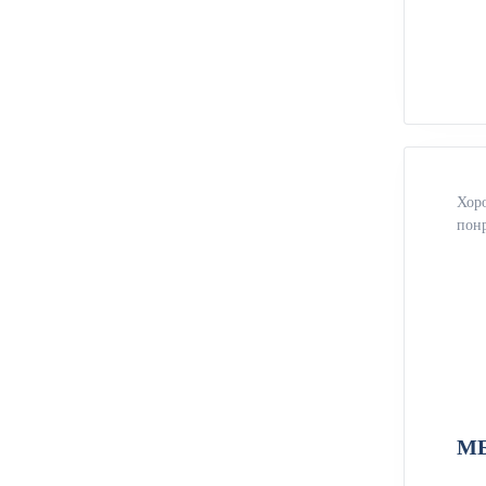
Хоро
пон
МБ