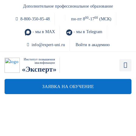
Дополнительное профессиональное образование
00
00
8-800-350-85-48
пн-пт 8
-17
(МСК)
- мы в MAX
- мы в Telegram
info@expert-uni.ru
Войти в академию
Институт повышения
квалификации
«Эксперт»
ЗАЯВКА НА ОБУЧЕНИЕ
Антитеррористическая
защищенность объекта
территории образования