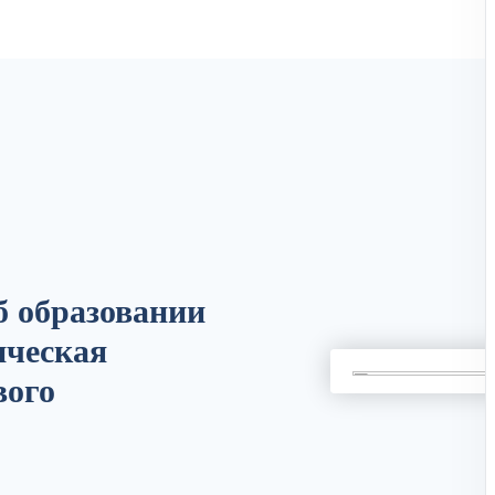
 образовании
ическая
вого