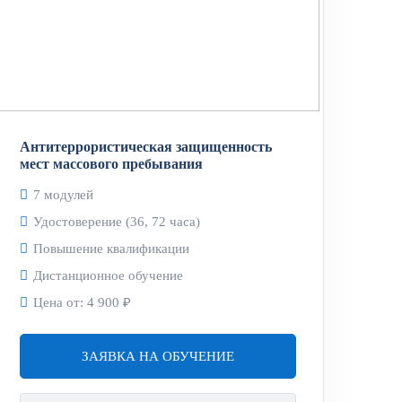
Антитеррористическая защищенность
мест массового пребывания
7 модулей
 Федерации и статью 151 Уголовно-
Удостоверение (36, 72 часа)
Повышение квалификации
Дистанционное обучение
ой защищенности объектов
Цена от:
4 900 ₽
орий), в том числе устанавливается
ком от трех до семи лет.
ЗАЯВКА НА ОБУЧЕНИЕ