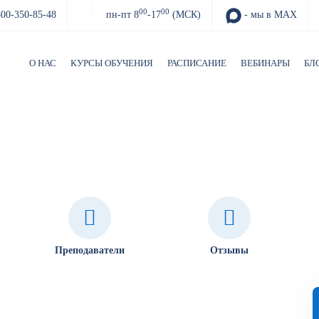
00
00
800-350-85-48
пн-пт 8
-17
(МСК)
- мы в MAX
О НАС
КУРСЫ ОБУЧЕНИЯ
РАСПИСАНИЕ
ВЕБИНАРЫ
БЛ
ность мест массового пребывания
Преподаватели
Отзывы