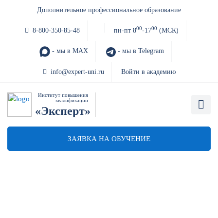
Дополнительное профессиональное образование
00
00
8-800-350-85-48
пн-пт 8
-17
(МСК)
- мы в MAX
- мы в Telegram
info@expert-uni.ru
Войти в академию
Институт повышения
квалификации
«Эксперт»
ЗАЯВКА НА ОБУЧЕНИЕ
Обучение руководителя по
противодействию коррупции