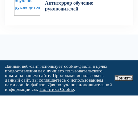
Антитеррор обучение
руководителей
Данный веб-сайт использует cookie-файлы в целях
предоставления вам лучшего пользовательского
опыта на нашем сайте. Продолжая использовать
Принять
данный сайт, вы соглашаетесь с использованием
нами cookie-файлов. Для получения дополнительной
информации см.
Политика Cookie
.
УСТАНОВЛЕННОГО ОБРАЗЦА
Выдаваемые документы об
образовании по курсу
«Пожарная безопасность