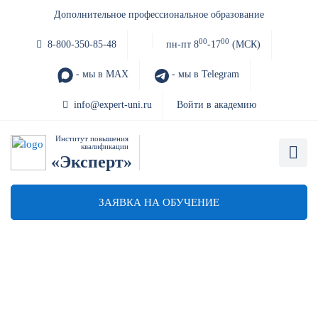
Дополнительное профессиональное образование
00
00
8-800-350-85-48
пн-пт 8
-17
(МСК)
- мы в MAX
- мы в Telegram
info@expert-uni.ru
Войти в академию
Институт повышения
квалификации
«Эксперт»
ЗАЯВКА НА ОБУЧЕНИЕ
Пожарная безопасность
обучение руководителей
организаций