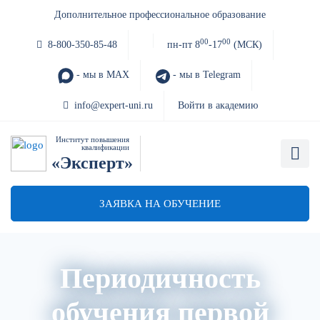
Дополнительное профессиональное образование
00
00
8-800-350-85-48
пн-пт 8
-17
(МСК)
- мы в MAX
- мы в Telegram
info@expert-uni.ru
Войти в академию
Институт повышения
квалификации
«Эксперт»
ЗАЯВКА НА ОБУЧЕНИЕ
Периодичность
обучения первой