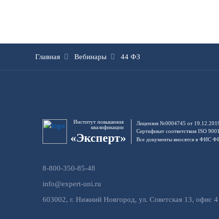
Главная
Вебинары
44 ФЗ
Институт повышения
Лицензия №0004745 от 19.12.201
квалификации
Сертификат соответствия ISO 900
«Эксперт»
Все документы вносятся в ФИС 
8-800-350-85-48
info@expert-uni.ru
603002, г. Нижний Новгород, ул. Советская 13, офис 4