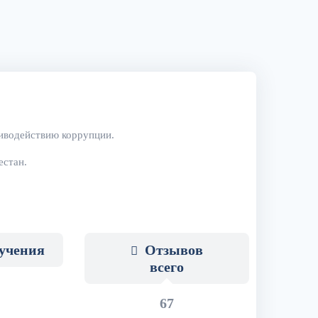
иводействию коррупции.
естан.
бучения
Отзывов
всего
67