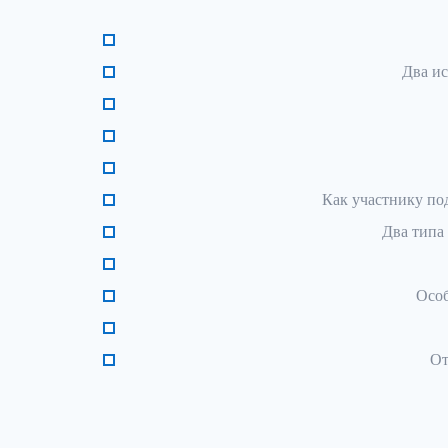
Два ис
Как участнику под
Два типа
Особ
От