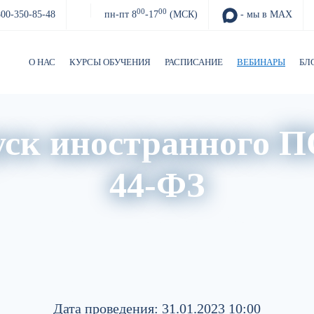
00
00
800-350-85-48
пн-пт 8
-17
(МСК)
- мы в MAX
О НАС
КУРСЫ ОБУЧЕНИЯ
РАСПИСАНИЕ
ВЕБИНАРЫ
БЛ
уск иностранного 
44-ФЗ
и
Архив вебинаров
Авторский блог
Обзор изменений 
Дата проведения: 31.01.2023 10:00