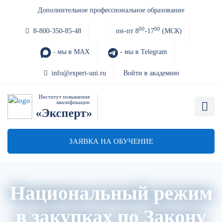
Дополнительное профессиональное образование
00
00
8-800-350-85-48
пн-пт 8
-17
(МСК)
- мы в MAX
- мы в Telegram
info@expert-uni.ru
Войти в академию
Институт повышения
квалификации
«Эксперт»
ЗАЯВКА НА ОБУЧЕНИЕ
Национальный режим
в закупках по Закону