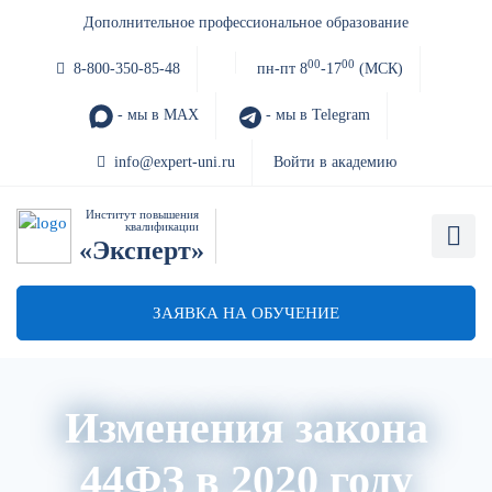
Дополнительное профессиональное образование
00
00
8-800-350-85-48
пн-пт 8
-17
(МСК)
- мы в MAX
- мы в Telegram
info@expert-uni.ru
Войти в академию
Институт повышения
квалификации
«Эксперт»
ЗАЯВКА НА ОБУЧЕНИЕ
Изменения закона
44ФЗ в 2020 году