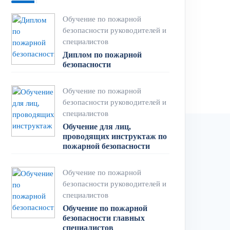
11.10.2021 № 696н;
Обучение по пожарной
азом МЧС России от 05.09.2021 № 596.
безопасности руководителей и
специалистов
 05.09.2021 № 596) должны те
Диплом по пожарной
 следует повышение квалификации. Сроки
безопасности
Обучение по пожарной
безопасности руководителей и
специалистов
Обучение для лиц,
проводящих инструктаж по
пожарной безопасности
Обучение по пожарной
безопасности руководителей и
специалистов
Обучение по пожарной
безопасности главных
специалистов