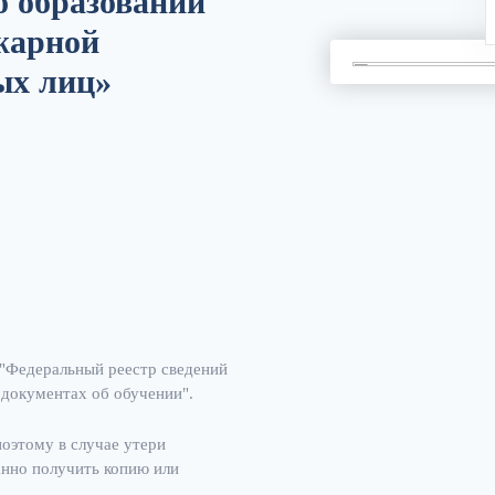
 образовании
жарной
ых лиц»
"Федеральный реестр сведений
 документах об обучении".
поэтому в случае утери
анно получить копию или