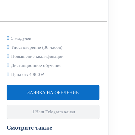
5 модулей
Удостоверение (36 часов)
Повышение квалификации
ний в отдельные законодательные акты
езопасности»:
Дистанционное обучение
Цена от:
4 900 ₽
й безопасности таких здания или
ЗАЯВКА НА ОБУЧЕНИЕ
ерждаемых в порядке, устанавливаемом
Наш Telegram канал
ю безопасность только лицо,
Смотрите также