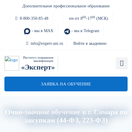
Дополнительное профессиональное образование
00
00
8-800-350-85-48
пн-пт 8
-17
(МСК)
- мы в MAX
- мы в Telegram
info@expert-uni.ru
Войти в академию
Институт повышения
квалификации
«Эксперт»
ЗАЯВКА НА ОБУЧЕНИЕ
Очно-заочное обучение в г. Самара по
закупкам (44-ФЗ, 223-ФЗ)
Главная
Об институте