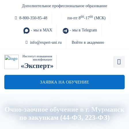
Дополнительное профессиональное образование
00
00
8-800-350-85-48
пн-пт 8
-17
(МСК)
- мы в MAX
- мы в Telegram
info@expert-uni.ru
Войти в академию
Институт повышения
квалификации
«Эксперт»
ЗАЯВКА НА ОБУЧЕНИЕ
Очно-заочное обучение в г. Мурманск
по закупкам (44-ФЗ, 223-ФЗ)
Главная
Об институте