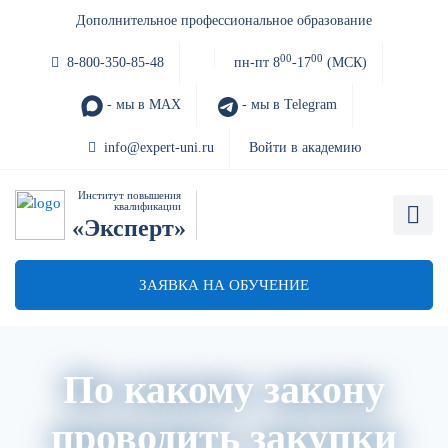
Дополнительное профессиональное образование
00
00
8-800-350-85-48
пн-пт 8
-17
(МСК)
- мы в MAX
- мы в Telegram
info@expert-uni.ru
Войти в академию
Институт повышения
квалификации
«Эксперт»
ЗАЯВКА НА ОБУЧЕНИЕ
По какому закону
проводить закупки