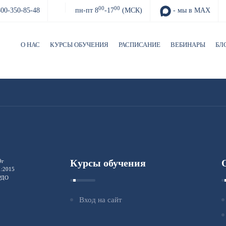
00
00
800-350-85-48
пн-пт 8
-17
(МСК)
- мы в MAX
О НАС
КУРСЫ ОБУЧЕНИЯ
РАСПИСАНИЕ
ВЕБИНАРЫ
БЛ
Курсы обучения
9г
1:2015
ФРДО
Вход на сайт