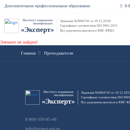
8-
Дополнительное профессиональное образование
Институт повышения
Лицензия №0004745 от 19.12.2019г
квалификации
Сертификат соответствия ISO 9001:2015
«Эксперт»
Все документы вносятся в ФИС ФРДО
Элемент не найден!
Главная
Преподаватели
Институт повышения
Лицензия №0004745 от 19.12.201
квалификации
Сертификат соответствия ISO 900
«Эксперт»
Все документы вносятся в ФИС 
8-800-350-85-48
info@expert-uni.ru