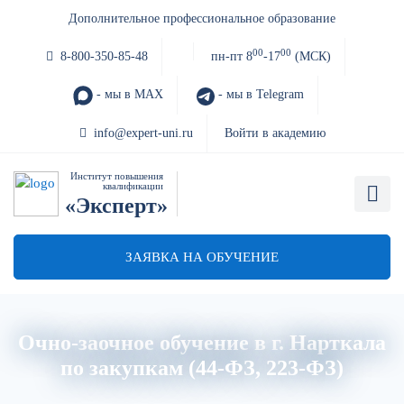
Дополнительное профессиональное образование
00
00
8-800-350-85-48
пн-пт 8
-17
(МСК)
- мы в MAX
- мы в Telegram
info@expert-uni.ru
Войти в академию
Институт повышения
квалификации
«Эксперт»
ЗАЯВКА НА ОБУЧЕНИЕ
Очно-заочное обучение в г. Нарткала
по закупкам (44-ФЗ, 223-ФЗ)
Главная
Об институте