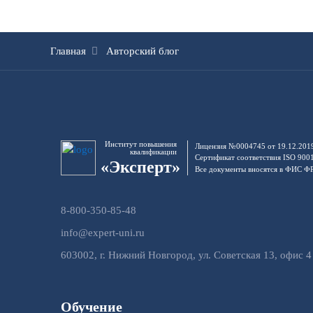
Главная
Авторский блог
Институт повышения
Лицензия №0004745 от 19.12.201
квалификации
Сертификат соответствия ISO 900
«Эксперт»
Все документы вносятся в ФИС 
8-800-350-85-48
info@expert-uni.ru
603002, г. Нижний Новгород, ул. Советская 13, офис 4
Обучение