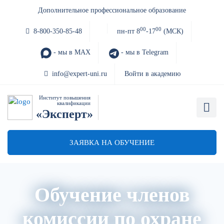
Дополнительное профессиональное образование
00
00
8-800-350-85-48
пн-пт 8
-17
(МСК)
- мы в MAX
- мы в Telegram
info@expert-uni.ru
Войти в академию
Институт повышения
квалификации
«Эксперт»
ЗАЯВКА НА ОБУЧЕНИЕ
Обучение членов
комиссии по охране