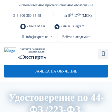
Дополнительное профессиональное образование
00
00
8-800-350-85-48
пн-пт 8
-17
(МСК)
- мы в MAX
- мы в Telegram
info@expert-uni.ru
Войти в академию
Институт повышения
квалификации
«Эксперт»
ЗАЯВКА НА ОБУЧЕНИЕ
Удостоверение по 44-
ФЗ /223-ФЗ,