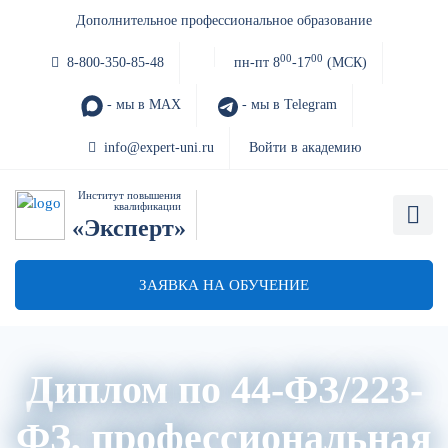
Дополнительное профессиональное образование
00
00
8-800-350-85-48
пн-пт 8
-17
(МСК)
- мы в MAX
- мы в Telegram
info@expert-uni.ru
Войти в академию
Институт повышения
квалификации
«Эксперт»
ЗАЯВКА НА ОБУЧЕНИЕ
Диплом по 44-ФЗ/223-
ФЗ, профессиональная